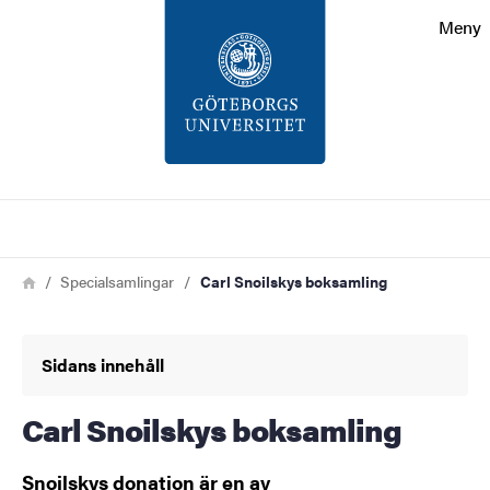
Sökfunktionen
Meny
Sidfoten
Kontakt
Om webbplatsen
Sök
Länkstig
Hem
Specialsamlingar
Carl Snoilskys boksamling
Sidans innehåll
Carl Snoilskys boksamling
Snoilskys donation är en av