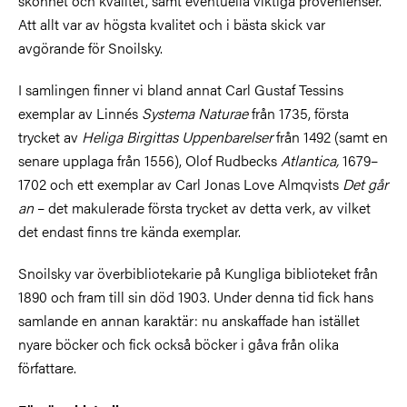
skönhet och kvalitet, samt eventuella viktiga provenienser.
Att allt var av högsta kvalitet och i bästa skick var
avgörande för Snoilsky.
I samlingen finner vi bland annat Carl Gustaf Tessins
exemplar av Linnés
Systema Naturae
från 1735, första
trycket av
Heliga Birgittas Uppenbarelser
från 1492 (samt en
senare upplaga från 1556), Olof Rudbecks
Atlantica,
1679–
1702 och ett exemplar av Carl Jonas Love Almqvists
Det går
an
– det makulerade första trycket av detta verk, av vilket
det endast finns tre kända exemplar.
Snoilsky var överbibliotekarie på Kungliga biblioteket från
1890 och fram till sin död 1903. Under denna tid fick hans
samlande en annan karaktär: nu anskaffade han istället
nyare böcker och fick också böcker i gåva från olika
författare.