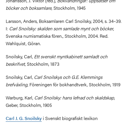
Johansson, J. Viktor (red.),
Bokvandringar: uppsatser om
böcker och boksamlare
, Stockholm, 1945
Larsson, Anders, Boksamlaren Carl Snoilsky, 2004, s. 34–39.
I:
Carl Snoilsky: skalden som samlade mynt och böcker
,
Svenska numismatiska fören., Stockholm, 2004. Red.
Wahlquist, Göran.
Snoilsky, Carl,
Ett svenskt myntkabinett samladt och
beskrifvet
, Stockholm, 1873
Snoilsky, Carl,
Carl Snoilskys och G.E. Klemmings
brefväxling
, Föreningen för bokhandtverk, Stockholm, 1919
Warburg, Karl,
Carl Snoilsky: hans lefnad och skaldskap
,
Geber, Stockholm, 1905
Carl J. G. Snoilsky
i Svenskt biografiskt lexikon