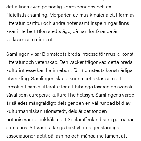
detta finns även personlig korrespondens och en
filatelistisk samling. Merparten av musikmaterialet, i form av
litteratur, partitur och andra noter samt inspelningar finns
kvar i Herbert Blomstedts ägo, då han fortfarande är
verksam som dirigent.
Samlingen visar Blomstedts breda intresse för musik, konst,
litteratur och vetenskap. Den väcker frågor vad detta breda
kulturintresse kan ha inneburit för Blomstedts konstnärliga
utveckling. Samlingen skulle kunna betraktas som ett
försök att samla litteratur för att bibringa läsaren en svensk
såväl som europeisk kulturell helhetssyn. Samlingens värde
är således mångfaldigt: dels ger den en väl rundad bild av
kulturmänniskan Blomstedt, dels är det för den
botaniserande bokfrälste ett Schlaraffenland som ger oanad
stimulans. Att vandra längs bokhyllorna ger ständiga
associationer, aptit på läsning och många incitament att