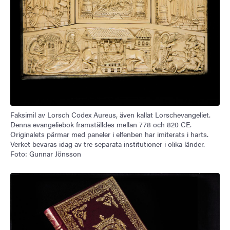
Faksimil av Lorsch Codex Aureus, även kallat Lorschevangeliet.
Denna evangeliebok framställdes mellan 778 och 820 CE.
Originalets pärmar med paneler i elfenben har imiterats i harts.
Verket bevaras idag av tre separata institutioner i olika länder.
Foto: Gunnar Jönsson