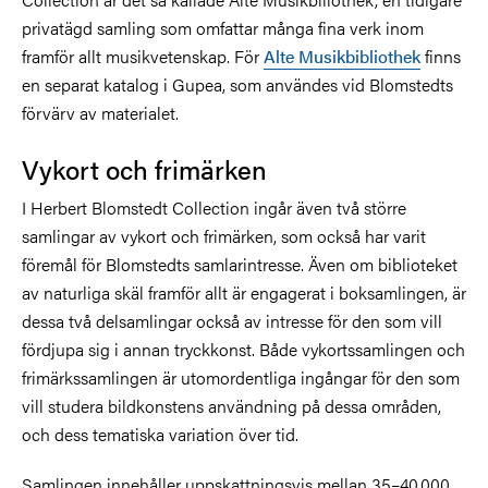
privatägd samling som omfattar många fina verk inom
framför allt musikvetenskap. För
Alte Musikbibliothek
finns
en separat katalog
i Gupea, som användes vid Blomstedts
förvärv av materialet.
Vykort och frimärken
I Herbert Blomstedt Collection ingår även två större
samlingar av vykort och frimärken, som också har varit
föremål för Blomstedts samlarintresse. Även om biblioteket
av naturliga skäl framför allt är engagerat i boksamlingen, är
dessa två delsamlingar också av intresse för den som vill
fördjupa sig i annan tryckkonst. Både vykortssamlingen och
frimärkssamlingen är utomordentliga ingångar för den som
vill studera bildkonstens användning på dessa områden,
och dess tematiska variation över tid.
Samlingen innehåller uppskattningsvis mellan 35–40.000