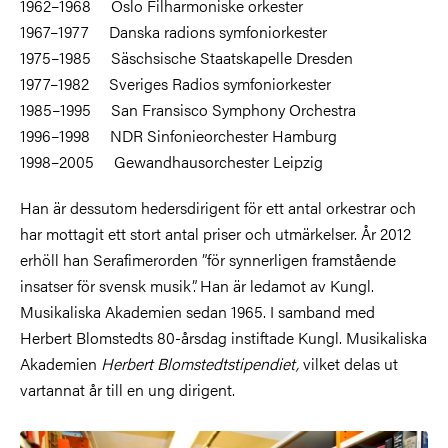
1962–1968 Oslo Filharmoniske orkester
1967–1977 Danska radions symfoniorkester
1975–1985 Säschsische Staatskapelle Dresden
1977–1982 Sveriges Radios symfoniorkester
1985–1995 San Fransisco Symphony Orchestra
1996–1998 NDR Sinfonieorchester Hamburg
1998–2005 Gewandhausorchester Leipzig
Han är dessutom hedersdirigent för ett antal orkestrar och
har mottagit ett stort antal priser och utmärkelser. År 2012
erhöll han Serafimerorden ”för synnerligen framstående
insatser för svensk musik”. Han är ledamot av Kungl.
Musikaliska Akademien sedan 1965. I samband med
Herbert Blomstedts 80-årsdag instiftade Kungl. Musikaliska
Akademien
Herbert Blomstedtstipendiet,
vilket delas ut
vartannat år till en ung dirigent.