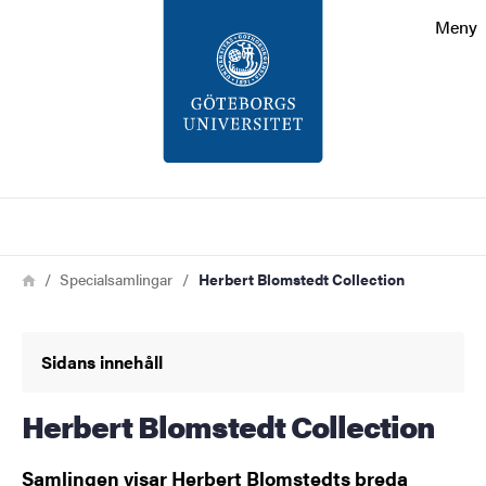
Sökfunktionen
Meny
Sidfoten
Kontakt
Om webbplatsen
Sök
Länkstig
Hem
Specialsamlingar
Herbert Blomstedt Collection
Sidans innehåll
Herbert Blomstedt Collection
Samlingen visar Herbert Blomstedts breda