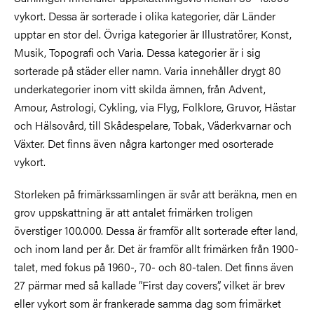
vykort. Dessa är sorterade i olika kategorier, där Länder
upptar en stor del. Övriga kategorier är Illustratörer, Konst,
Musik, Topografi och Varia. Dessa kategorier är i sig
sorterade på städer eller namn. Varia innehåller drygt 80
underkategorier inom vitt skilda ämnen, från Advent,
Amour, Astrologi, Cykling, via Flyg, Folklore, Gruvor, Hästar
och Hälsovård, till Skådespelare, Tobak, Väderkvarnar och
Växter. Det finns även några kartonger med osorterade
vykort.
Storleken på frimärkssamlingen är svår att beräkna, men en
grov uppskattning är att antalet frimärken troligen
överstiger 100.000. Dessa är framför allt sorterade efter land,
och inom land per år. Det är framför allt frimärken från 1900-
talet, med fokus på 1960-, 70- och 80-talen. Det finns även
27 pärmar med så kallade ”First day covers”, vilket är brev
eller vykort som är frankerade samma dag som frimärket