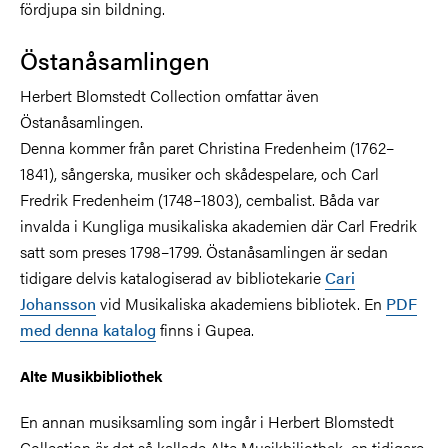
fördjupa sin bildning.
Östanåsamlingen
Herbert Blomstedt Collection omfattar även
Östanåsamlingen.
Denna kommer från paret Christina Fredenheim (1762–
1841), sångerska, musiker och skådespelare, och Carl
Fredrik Fredenheim (1748–1803), cembalist. Båda var
invalda i Kungliga musikaliska akademien där Carl Fredrik
satt som preses 1798–1799. Östanåsamlingen är sedan
tidigare delvis katalogiserad av bibliotekarie
Cari
Johansson
vid Musikaliska akademiens bibliotek. En
PDF
med denna katalog
finns i Gupea.
Alte Musikbibliothek
En annan musiksamling som ingår i Herbert Blomstedt
Collection är det så kallade Alte Musikbiliothek, en tidigare