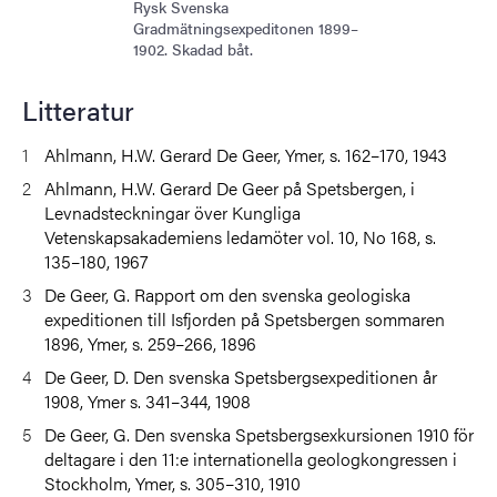
Rysk Svenska
Gradmätningsexpeditonen 1899–
1902. Skadad båt.
Litteratur
Ahlmann, H.W. Gerard De Geer, Ymer, s. 162–170, 1943
Ahlmann, H.W. Gerard De Geer på Spetsbergen, i
Levnadsteckningar över Kungliga
Vetenskapsakademiens ledamöter vol. 10, No 168, s.
135–180, 1967
De Geer, G. Rapport om den svenska geologiska
expeditionen till Isfjorden på Spetsbergen sommaren
1896, Ymer, s. 259–266, 1896
De Geer, D. Den svenska Spetsbergsexpeditionen år
1908, Ymer s. 341–344, 1908
De Geer, G. Den svenska Spetsbergsexkursionen 1910 för
deltagare i den 11:e internationella geologkongressen i
Stockholm, Ymer, s. 305–310, 1910