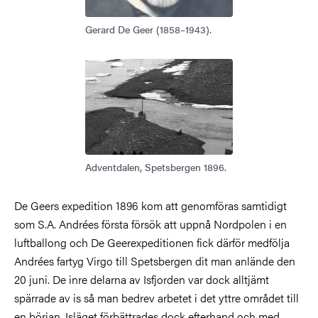
Gerard De Geer (1858–1943).
Adventdalen, Spetsbergen 1896.
De Geers expedition 1896 kom att genomföras samtidigt
som S.A. Andrées första försök att uppnå Nordpolen i en
luftballong och De Geerexpeditionen fick därför medfölja
Andrées fartyg Virgo till Spetsbergen dit man anlände den
20 juni. De inre delarna av Isfjorden var dock alltjämt
spärrade av is så man bedrev arbetet i det yttre området till
en början. Isläget förbättrades dock efterhand och med