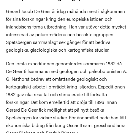
Gerard Jacob De Geer är idag måhända mest ihågkommen
för sina forskningar kring den europeiska istiden och
inlandsisens forna utbredning. Han var utöver detta mycket
intresserad av polarområdena och besökte ögruppen
Spetsbergen sammanlagt sex gånger för att bedriva
geologiska, glaciologiska och kartografiska studier.
Den första expeditionen genomfördes sommaren 1882 då
De Geer tillsammans med geologen och paleobotanisten A.
G. Nathorst bedrev ett omfattande geologiskt och
kartografiskt arbete i området kring Isfjorden. Expeditionen
1882 gav rika resultat och stimulerade till fortsatta
forskningar. Det kom emellertid att dröja till 1896 innan
Gerard De Geer fick möjlighet att på nytt besöka
Spetsbergen för vidare studier. För ändamålet hade han fått
ekonomiska bidrag från kung Oscar II samt grosshandlarna
Oscar Dickson och Fredrik Bünsow.