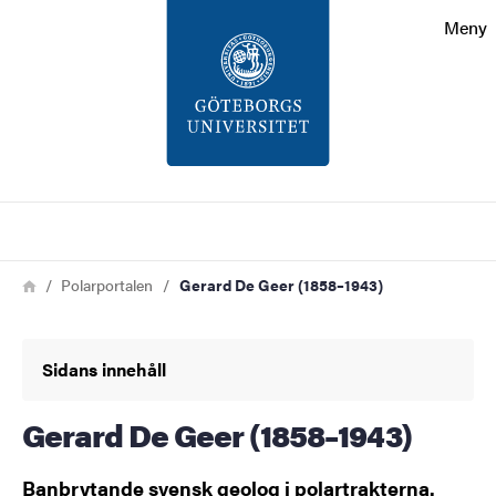
Sökfunktionen
Meny
Sidfoten
Kontakt
Om webbplatsen
Sök
Länkstig
Hem
Polarportalen
Gerard De Geer (1858–1943)
Sidans innehåll
Gerard De Geer (1858–1943)
Banbrytande svensk geolog i polartrakterna.