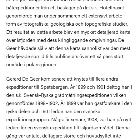
båtexpeditioner från ett basläger på det s.k. Hotellnäset
genomförde man under sommaren ett extensivt arbete i
form av fotografiska, geologiska och topografiska studier.
Ett resultat av detta arbete blev en mycket detaljerad karta
över Isfjorden med dess kringliggande omgivningar. De
Geer hävdade själv att denna karta sannolikt var den mest
detaljerade som ditills publicerats över ett så pass stort
område i polarregionen.
Gerard De Geer kom senare att knytas till flera andra
expeditioner till Spetsbergen. År 1899 och 1901 deltog han i
den s.k. Svensk-Ryska gradmätningsexpeditionen vilken
genomfördes 1898–1902. År 1899 var han gästforskare i den
ryska delen och 1901 ledde han den svenska
expeditionsgruppen. Några år senare, 1908, var han på nytt
ledare för en svensk expedition till Isfjordsområdet. Denna
gång var antalet deltagare större och huvudsyftet inte